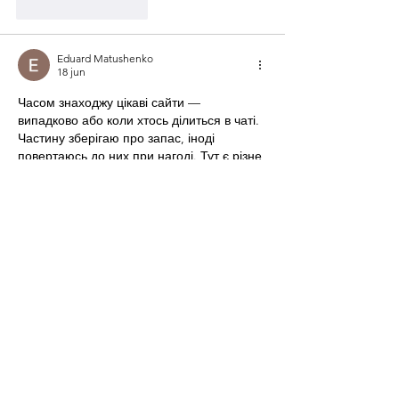
Like
Reageren
Eduard Matushenko
18 jun
Часом знаходжу цікаві сайти — 
випадково або коли хтось ділиться в чаті. 
Частину зберігаю про запас, іноді 
повертаюсь до них при нагоді. Тут є різне 
— новини, блоги, локальні стрічки чи 
просто незвичні штуки. Деякі переглядаю 
рідко, деякі — коли хочеться вийти за 
межі звичних джерел.  Поділюсь добіркою 
— може, хтось натрапить на щось нове:  
М
к
х
5
г
нк
w69
п
53
mp
кг
чг
ч
d23
46
н
чн
чо
у
жт
41
ж
кр
сд
54
s7
vb
s4
nw
e19
b4
k55
34
52
пп
кн
с
о
вн
43
вж
мг
r19
r24
36
33
вл
кв
n7
c123
a01
h15
t21
2x5
cb1
т
35
38
пд
пс
км
ол
  Щодо загальної 
інформації — іноді буває корисно мати 
кілька додаткових ресурсів під рукою. Це 
…