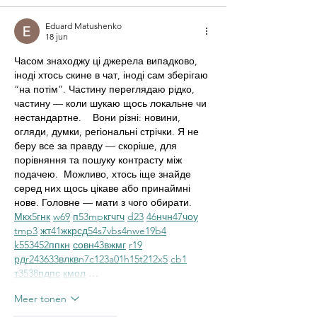
Eduard Matushenko
18 jun
Часом знаходжу ці джерела випадково, 
іноді хтось скине в чат, іноді сам зберігаю 
“на потім”. Частину переглядаю рідко, 
частину — коли шукаю щось локальне чи 
нестандартне.    Вони різні: новини, 
огляди, думки, регіональні стрічки. Я не 
беру все за правду — скоріше, для 
порівняння та пошуку контрасту між 
подачею.  Можливо, хтось іще знайде 
серед них щось цікаве або принаймні 
нове. Головне — мати з чого обирати.  
М
к
х
5
г
нк
w69
п
53
mp
кг
чг
ч
d23
46
н
чн
47
чо
у
tmp3
жт
41
ж
кр
сд
54
s7
vb
s4
nw
e19
b4
k55
34
52
пп
кн
с
о
вн
43
вж
мг
r19
рд
r24
36
33
вл
кв
n7
c123
a01
h15
t21
2x5
cb1
т
35
38
пд
пс
км
ол
 …
Meer tonen