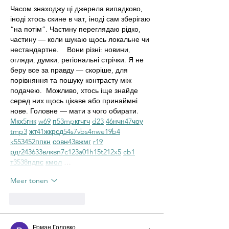
Часом знаходжу ці джерела випадково, 
іноді хтось скине в чат, іноді сам зберігаю 
“на потім”. Частину переглядаю рідко, 
частину — коли шукаю щось локальне чи 
нестандартне.    Вони різні: новини, 
огляди, думки, регіональні стрічки. Я не 
беру все за правду — скоріше, для 
порівняння та пошуку контрасту між 
подачею.  Можливо, хтось іще знайде 
серед них щось цікаве або принаймні 
нове. Головне — мати з чого обирати.  
М
к
х
5
г
нк
w69
п
53
mp
кг
чг
ч
d23
46
н
чн
47
чо
у
tmp3
жт
41
ж
кр
сд
54
s7
vb
s4
nw
e19
b4
k55
34
52
пп
кн
с
о
вн
43
вж
мг
r19
рд
r24
36
33
вл
кв
n7
c123
a01
h15
t21
2x5
cb1
т
35
38
пд
пс
км
ол
 …
Meer tonen
Like
Reageren
Роман Головко