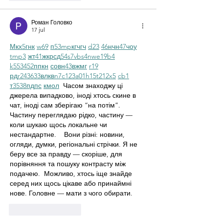
Роман Головко
17 jul
М
к
х
5
г
нк
w69
п
53
mp
кг
чг
ч
d23
46
н
чн
47
чо
у
tmp3
жт
41
ж
кр
сд
54
s7
vb
s4
nw
e19
b4
k55
34
52
пп
кн
с
о
вн
43
вж
мг
r19
рд
r24
36
33
вл
кв
n7
c123
a01
h15
t21
2x5
cb1
т
35
38
пд
пс
км
ол
  Часом знаходжу ці 
джерела випадково, іноді хтось скине в 
чат, іноді сам зберігаю “на потім”. 
Частину переглядаю рідко, частину — 
коли шукаю щось локальне чи 
нестандартне.    Вони різні: новини, 
огляди, думки, регіональні стрічки. Я не 
беру все за правду — скоріше, для 
порівняння та пошуку контрасту між 
подачею.  Можливо, хтось іще знайде 
серед них щось цікаве або принаймні 
нове. Головне — мати з чого обирати. 
Like
Reageren