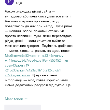
17 jul
Часом знаходжу цікаві сайти — 
випадково або коли хтось ділиться в чаті. 
Частину зберігаю про запас, іноді 
повертаюсь до них при нагоді. Тут є різне 
— новини, блоги, локальні стрічки чи 
просто незвичні штуки. Деякі переглядаю 
рідко, деякі — коли хочеться вийти за 
межі звичних джерел.  Поділюсь добіркою 
— може, хтось натрапить на щось нове:  
М
к
х
5
г
нк
w69
п
53
mp
кг
чг
ч
d23
46
н
чн
чо
у
жт
41
ж
кр
сд
54
s7
vb
s4
nw
e19
b4
k55
34
52
пп
кн
с
о
вн
43
вж
мг
r19
r24
36
33
вл
кв
n7
c123
a01
h15
t21
2x5
cb1
т
35
38
пд
пс
км
ол
  Щодо загальної 
інформації — іноді буває корисно мати 
кілька додаткових ресурсів під рукою. Це 
…
Meer tonen
Like
Reageren