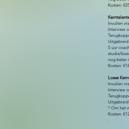
Kosten:
€25
Kerntalent
Invullen vr
Interview o
Terugkoppe
Uitgebreid 
5 uur coac
studie/baan
nog beter i
Kosten:
€18
Losse Kern
Invullen vr
Interview o
Terugkoppe
Uitgebreid 
* Om het m
Kosten:
€12
.