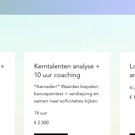
 +
Kerntalenten analyse +
L
10 uur coaching
a
*Aanrader!* Waardes bepalen,
4 
beroepentest + verdieping en
1.2
€ 
eur
samen naar sollicitaties kijken.
14 uur
2.500
€ 2.500
euro