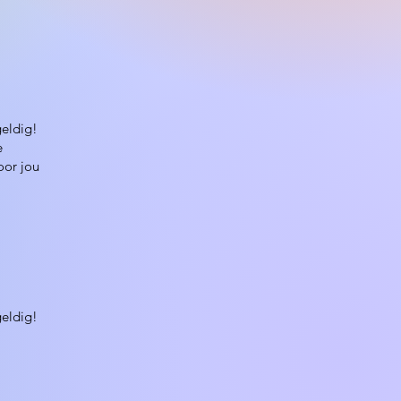
geldig!
e
oor jou
geldig!