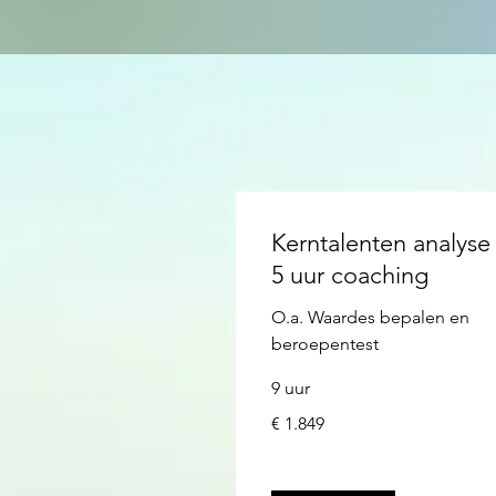
Kerntalenten analyse
5 uur coaching
O.a. Waardes bepalen en
beroepentest
9 uur
1.849
€ 1.849
euro