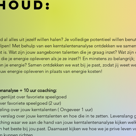
houd:
ijd al alles uit jezelf willen halen? Je volledige potentieel willen ben
helpen! Met behulp van een kerntalentenanalyse ontdekken we same
t is. Wat zijn jouw aangeboren talenten die je graag inzet? Wat zijn 
 die je energie opleveren als je ze inzet?! En minstens zo belangrijk;
en je energie? Samen ontdekken we wat bij je past, zodat jij weet w
ouw energie opleveren in plaats van energie kosten!
enanalyse + 10 uur coaching:
agenlijst over favoriete speelgoed
ver favoriete speelgoed (2 uur)
ling over jouw kerntalenten ( Ongeveer 1 uur)
verslag over jouw kerntalenten en hoe die in te zetten. Levenslang 
ching waar we aan de hand van jouw kerntalentenanalyse kijken wel
 het beste bij jou past. Daarnaast kijken we hoe we je prive leven v
n kunnen richten.