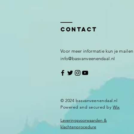
Contact
Voor meer informatie kun je mailen
info@basvanveenendaal.nl
© 2024 basvanveenendaal.
nl
Powered and secured by
Wix
Leveringsvoorwaarden &
klachtenprocedure