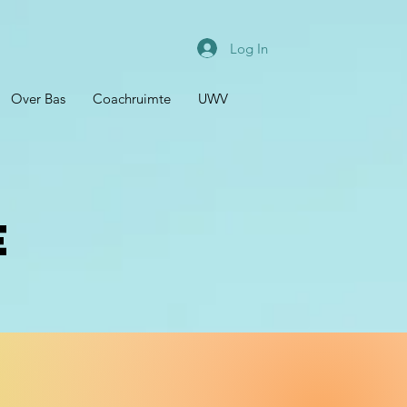
Log In
Over Bas
Coachruimte
UWV
e