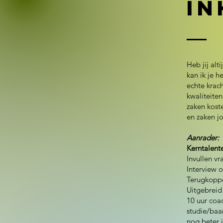
In
Heb jij alt
kan ik je 
echte krach
kwaliteiten
zaken kost
en zaken j
Aanrader:
Kerntalent
Invullen vr
Interview o
Terugkoppe
Uitgebreid 
10 uur coa
studie/baan
nog beter i