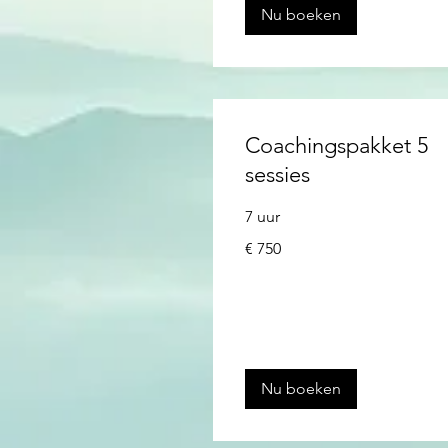
Nu boeken
Coachingspakket 5
sessies
7 uur
750
€ 750
euro
Nu boeken