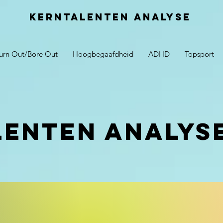
Kerntalenten analyse
urn Out/Bore Out
Hoogbegaafdheid
ADHD
Topsport
lenten analys