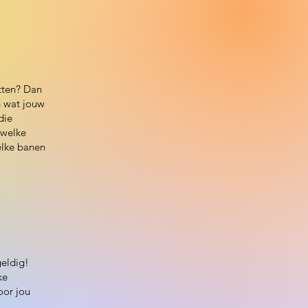
utten? Dan
n wat jouw
die
 welke
elke banen
geldig!
ke
oor jou