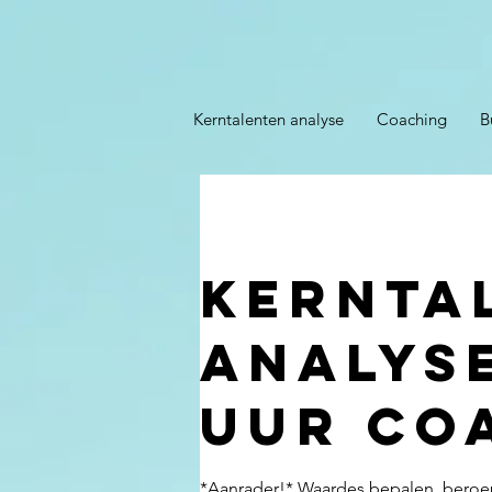
Kerntalenten analyse
Coaching
B
Kernta
analyse
uur co
*Aanrader!* Waardes bepalen, beroe