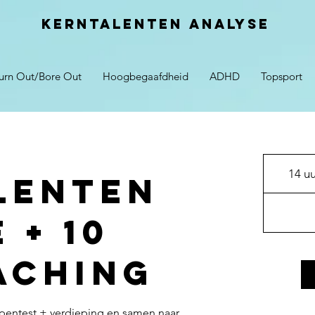
Kerntalenten analyse
urn Out/Bore Out
Hoogbegaafdheid
ADHD
Topsport
14 u
lenten
 + 10
aching
pentest + verdieping en samen naar