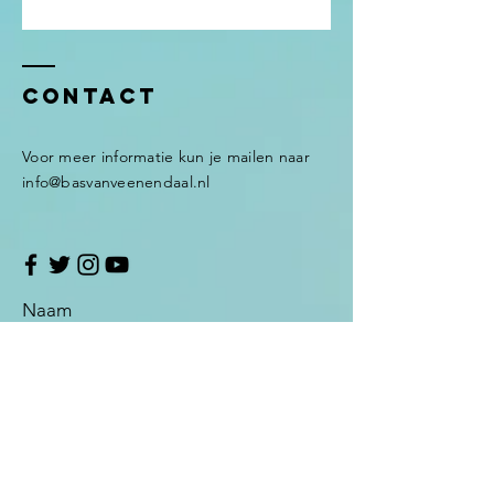
Contact
Voor meer informatie kun je mailen naar
info@basvanveenendaal.nl
Naam
Email