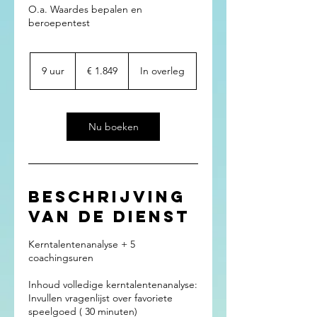
O.a. Waardes bepalen en
beroepentest
1.849
euro
9 uur
9
€ 1.849
In overleg
u
u
r
Nu boeken
Beschrijving
van de dienst
Kerntalentenanalyse + 5
coachingsuren
Inhoud volledige kerntalentenanalyse:
Invullen vragenlijst over favoriete
speelgoed ( 30 minuten)